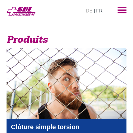
DE
| FR
Produits
Clôture simple torsion